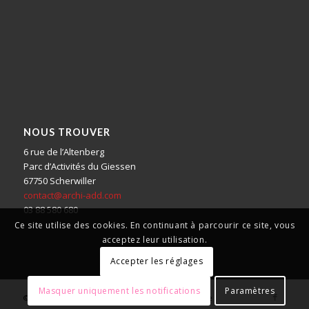
NOUS TROUVER
6 rue de l’Altenberg
Parc d’Activités du Giessen
67750 Scherwiller
contact@archi-add.com
03 88 580 680
Ce site utilise des cookies. En continuant à parcourir ce site, vous
acceptez leur utilisation.
Accepter les réglages
Masquer uniquement les notifications
Paramètres
© Copyright - ADD | Architecte à Sélestat en Alsace